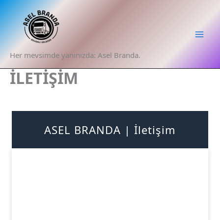
İçeriğe
atla
Her mevsimde yanınızda: Asel Branda.
İLETİŞİM
ASEL BRANDA | İletişim